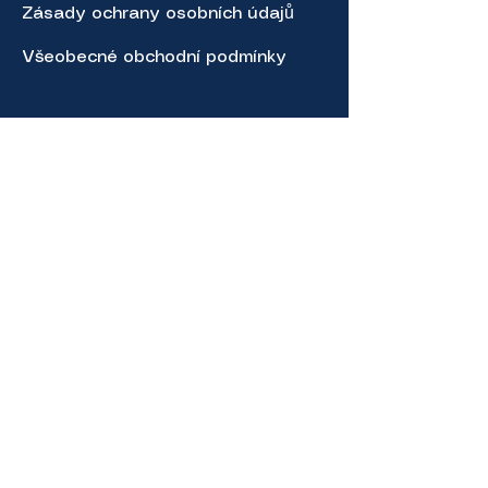
Zásady ochrany osobních údajů
Všeobecné obchodní podmínky
Napište nám
Příjmení
*
Váš dotaz
*
E‑mail
*
Odeslat