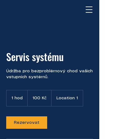
CHYTRÁ VRÁTNICE
Servis systému
Údržba pro bezproblémový chod vašich
vstupních systémů.
100
českých
1 hod
1
100 Kč
Location 1
korun
h
o
Rezervovat