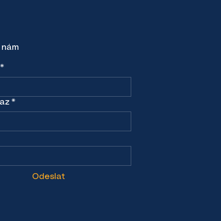
 nám
*
az
*
Odeslat