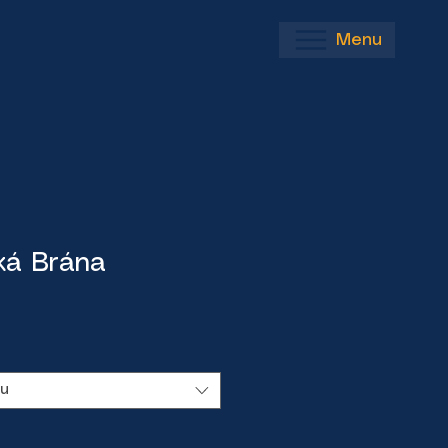
Menu
ká Brána
tu