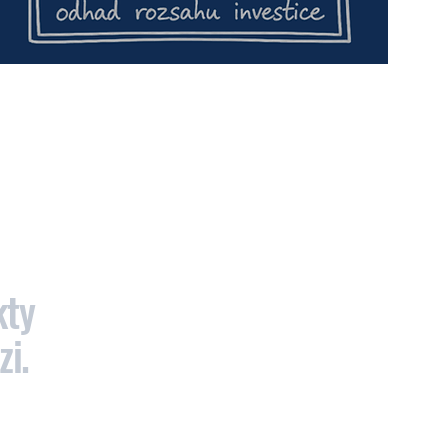
kty
zi.