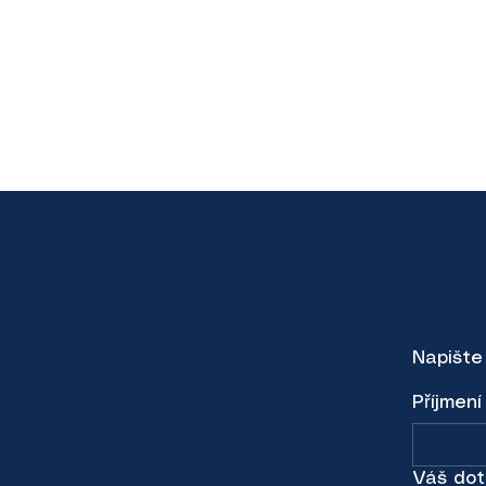
E
Napište
Příjmení
Váš dot