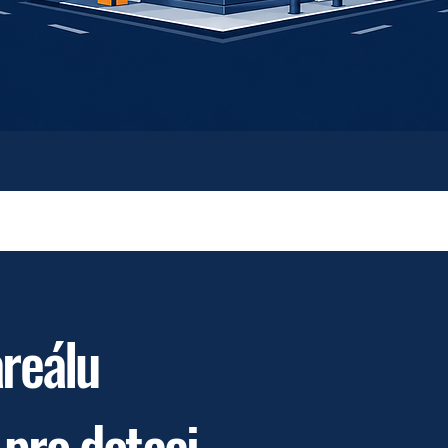
areálu
 pro dotaci