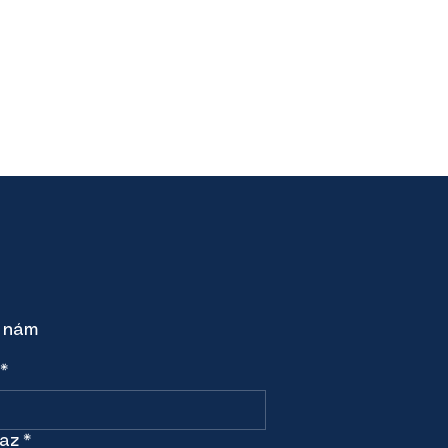
 nám
*
az
*