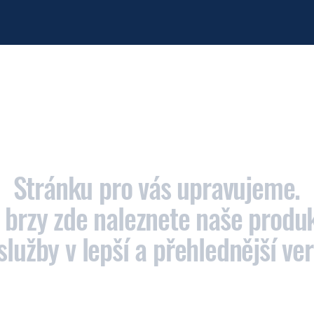
Stránku pro vás upravujeme.
ž brzy zde naleznete naše produ
služby v lepší a přehlednější ver